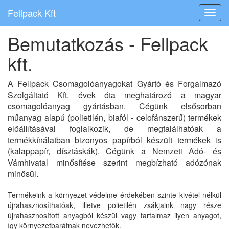
Fellpack Kft
Navig
Bemutatkozás - Fellpack
kft.
A Fellpack Csomagolóanyagokat Gyártó és Forgalmazó
Szolgáltató Kft. évek óta meghatározó a magyar
csomagolóanyag gyártásban. Cégünk elsősorban
műanyag alapú (polietilén, biafól - celofánszerű) termékek
előállításával foglalkozik, de megtalálhatóak a
termékkínálatban bizonyos papírból készült termékek is
(kalappapír, dísztáskák). Cégünk a Nemzeti Adó- és
Vámhivatal minősítése szerint megbízható adózónak
minősül.
Termékeink a környezet védelme érdekében szinte kivétel nélkül
újrahasznosíthatóak, illetve polietilén zsákjaink nagy része
újrahasznosított anyagból készül vagy tartalmaz ilyen anyagot,
így környezetbarátnak nevezhetők.