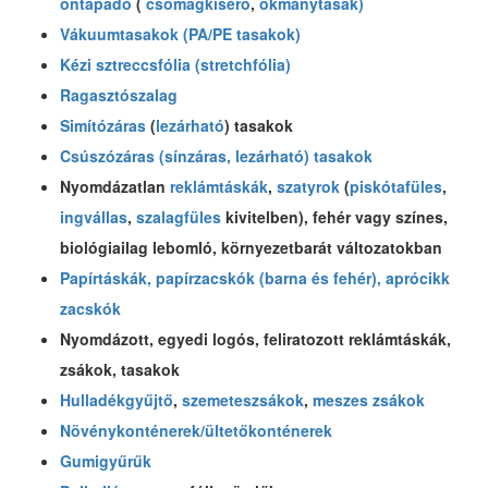
öntapadó
(
csomagkísérő
,
okmánytasak)
Vákuumtasakok (PA/PE tasakok)
Kézi sztreccsfólia (stretchfólia)
Ragasztószalag
Simítózáras
(
lezárható
) tasakok
Csúszózáras (sínzáras, lezárható) tasakok
Nyomdázatlan
reklámtáskák
,
szatyrok
(
piskótafüles
,
ingvállas
,
szalagfüles
kivitelben), fehér vagy színes,
biológiailag lebomló, környezetbarát változatokban
Papírtáskák, papírzacskók (barna és fehér), aprócikk
zacskók
Nyomdázott, egyedi logós, feliratozott reklámtáskák,
zsákok, tasakok
Hulladékgyűjtő
,
szemeteszsákok
,
meszes zsákok
Növénykonténerek/ültetőkonténerek
Gumigyűrűk