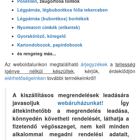
Polietilén
, zsugorfólia tömlők
Légpárnás, légbuborékos fólia tekercsben
Légpárnás (buborékos) borítékok
Nyomtatott címkék (etikettek)
Gyorskötöző, kötegelő
Kartondobozok, papírdobozok
és rengeteg más...
Az weboldalunkon megtalálható
árjegyzékek
a
teljesség
igénye nélkül készültek
, kérjük, érdeklődjön
elérhetőségeinken
további termékeinkről!
A kiszállításos megrendelések leadására
javasoljuk
webáruházunkat!
Így
áttekinthetőbb a megrendelés leadása,
könnyedén követheti rendelését, láthatja a
fizetendő végösszeget, nem kell minden
alkalommal megadni rendelési adatait,