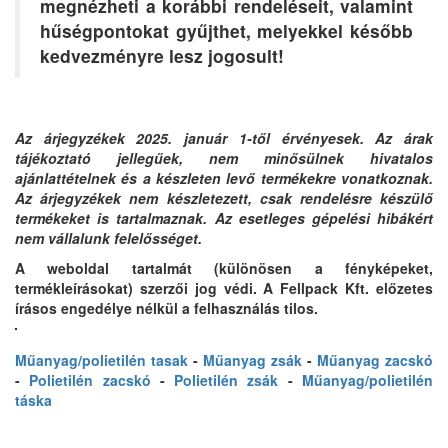
megnézheti a korábbi rendeléseit, valamint
hűségpontokat gyűjthet
, melyekkel később
kedvezményre
lesz jogosult!
Az árjegyzékek 2025. január 1-től érvényesek. Az árak
tájékoztató jellegűek, nem minősülnek hivatalos
ajánlattételnek és a készleten levő termékekre vonatkoznak.
Az árjegyzékek nem készletezett, csak rendelésre készülő
termékeket is tartalmaznak. Az esetleges gépelési hibákért
nem vállalunk felelősséget.
A weboldal tartalmát (különösen a fényképeket,
termékleírásokat) szerzői jog védi. A Fellpack Kft. előzetes
írásos engedélye nélkül a felhasználás tilos.
Műanyag/polietilén tasak
-
Műanyag zsák
-
Műanyag zacskó
-
Polietilén zacskó
-
Polietilén zsák
-
Műanyag/polietilén
táska