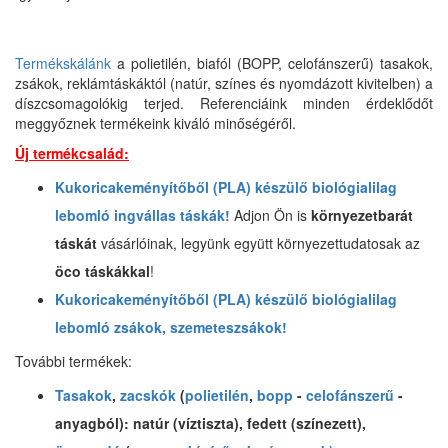
Termékskálánk
a polietilén, biafól (BOPP, celofánszerű) tasakok,
zsákok, reklámtáskáktól (natúr, színes és nyomdázott kivitelben) a
díszcsomagolókig terjed. Referenciáink minden érdeklődőt
meggyőznek termékeink kiváló minőségéről.
Új termékcsalád:
Kukoricakeményítőből (PLA) készülő biológialilag
lebomló ingvállas táskák!
Adjon Ön is
környezetbarát
táskát
vásárlóinak, legyünk együtt környezettudatosak az
öco táskákkal
!
Kukoricakeményítőből (PLA) készülő biológialilag
lebomló zsákok, szemeteszsákok!
További termékek:
Tasakok
,
zacskók
(
polietilén
,
bopp
-
celofánszerű
-
anyagból): natúr (víztiszta), fedett (színezett),